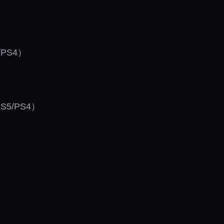
PS4）
PS5/PS4）