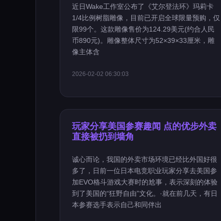
近日Wake工作室公布了《艾尔登法环》玛莉卡
1/4比例树脂雕像，目前已开启全球限量预购，仅
限99个。这款雕像售价为124.29美元(约合人民
币890元)。雕像整体尺寸为52×39×33厘米，雕
像主体含
2026-02-02 06:30:03
玩家分享美国参赛趣闻 点的优步外卖
直接被扔到墙角
诚心而论，我国的外卖市场环境已经比外国好很
多了，日前一位日本电竞职业玩家分享去美国参
加EVO格斗游戏大赛时的尬事，表示深刻的体验
到了美国的“狂野自由”文化。·就在前几天，有日
本参赛选手表示自己和同伴出