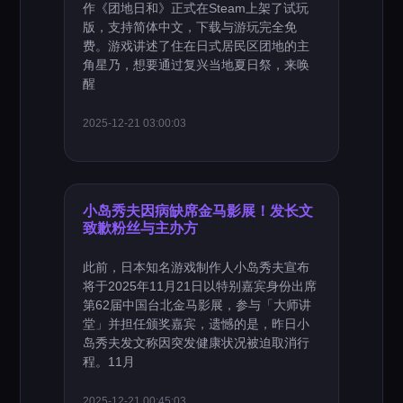
作《团地日和》正式在Steam上架了试玩
版，支持简体中文，下载与游玩完全免
费。游戏讲述了住在日式居民区团地的主
角星乃，想要通过复兴当地夏日祭，来唤
醒
2025-12-21 03:00:03
小岛秀夫因病缺席金马影展！发长文
致歉粉丝与主办方
此前，日本知名游戏制作人小岛秀夫宣布
将于2025年11月21日以特别嘉宾身份出席
第62届中国台北金马影展，参与「大师讲
堂」并担任颁奖嘉宾，遗憾的是，昨日小
岛秀夫发文称因突发健康状况被迫取消行
程。11月
2025-12-21 00:45:03