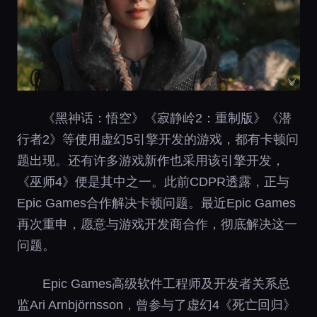
《黑神话：悟空》《寂静岭2：重制版》《潜
行者2》等使用虚幻5引擎开发的游戏，都有卡顿问
题出现。还有许多游戏新作也采用该引擎开发，
《巫师4》便是其中之一。此前CDPR透露，正与
Epic Games合作解决卡顿问题。最近Epic Games
再次重申，愿意与游戏开发商合作，彻底解决这一
问题。
Epic Games高级软件工程师及开发者关系总
监Ari Arnbjörnsson，曾参与了虚幻4《死亡回归》