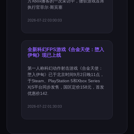
方Xbox播客的一次采访中，微软游戏首席
执行官菲尔·斯宾塞
2026-07-22 03:00:03
全新科幻FPS游戏《合金天使：堕入
伊甸》现已上线
第一人称科幻动作射击游戏《合金天使：
堕入伊甸》已于北京时间9月2日晚11点，
于Steam、PlayStation 5和Xbox Series
X|S平台同步发售，国区定价158元，首发
优惠价142.
2026-07-22 01:30:03