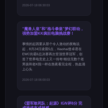
2026-07-18 06:30:03
“魔兽人皇”和“格斗拳皇”梦幻联动，
强势加盟KK疯狂电脑挑战赛！
事情的起因要从那个令人激动的夜晚说
起，8月24日凌晨5点，Xiaohai曾卓君在
EWC街霸6总决赛再次登顶世界冠军，创
造了世界电竞史上又一传奇!相信无数个老
男孩和老K我一样在熬夜看完全程，热血涌
上心头
2026-07-18 06:00:03
《盟军敢死队：起源》IGN评8分 完
成挑战有成就感