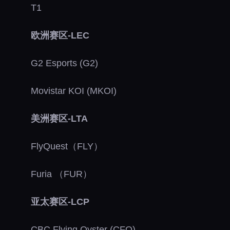
T1
欧洲赛区-LEC
G2 Esports (G2)
Movistar KOI (MKOI)
美洲赛区-LTA
FlyQuest（FLY）
Furia （FUR）
亚太赛区-LCP
CBC Flying Oyster (CFO)