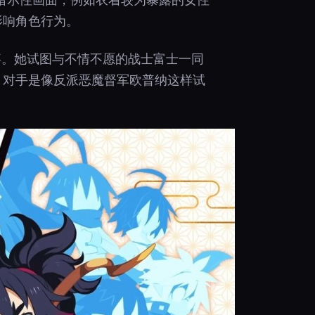
暗示性画面，例如衣着较为暴露的女性
影响角色行为。
事。她试图与不情不愿的战士富士一同
，对手是像反派恶魔督军欧普纳这样试