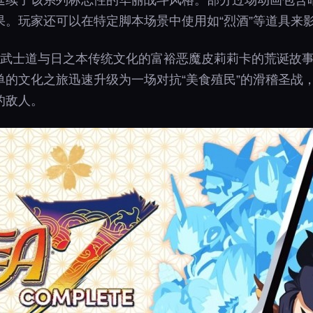
延续了该系列标志性的华丽战斗风格。部分过场动画包含
。玩家还可以在特定脚本场景中使用如“烈酒”等道具来
迷武士道与日之本传统文化的富裕恶魔皮莉莉卡的荒诞故
单的文化之旅迅速升级为一场对抗“美食殖民”的滑稽圣战
的敌人。