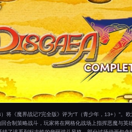
）将《魔界战记7完全版》评为“T（青少年，13+）”。欧
视角的回合制策略战斗，玩家将在网格化战场上指挥恶魔与