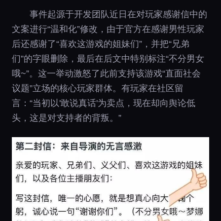
事件起源于开发团队近日在对玩家感谢信中的
文案进行“温和化”修改，由于官方在感谢男性玩家
后还感谢了“喜欢这游戏的姐妹们”，并把“兄弟
们”的字眼删除，最后在后文中特别标注“不分男女
哦~”。这一举动激怒了此前支持该游戏“直面社会
议题”立场的核心玩家群体。有玩家在社区留
言：“当初以'敢说真话'为卖点，现在却向舆论低
头，这是对支持者的背叛。”