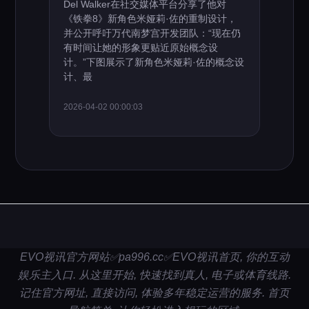
Del Walker在社交媒体平台分享了他对
《铁拳8》新角色米娅莉·佐的重制设计，
并公开呼吁万代南梦宫开发团队：“现在仍
有时间让她的形象更贴近原始概念设
计。”下图展示了新角色米娅莉·佐的概念设
计、最
2026-04-02 00:00:03
EVO视讯官方网站✅pa996.cc✅EVO视讯首页, 你的互动
娱乐主入口. 从这里开始, 快速找到真人, 电子或体育线路.
记住官方网址, 直接访问, 体验多年稳定运营的服务. 首页