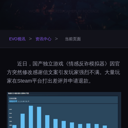
>
>
EVO视讯
资讯中心
当前页面
近日，国产独立游戏《情感反诈模拟器》因官
方突然修改感谢信文案引发玩家强烈不满。大量玩
家在Steam平台打出差评并申请退款。