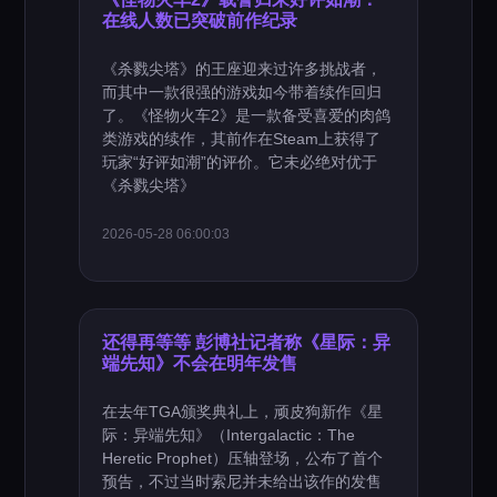
在线人数已突破前作纪录
《杀戮尖塔》的王座迎来过许多挑战者，
而其中一款很强的游戏如今带着续作回归
了。《怪物火车2》是一款备受喜爱的肉鸽
类游戏的续作，其前作在Steam上获得了
玩家“好评如潮”的评价。它未必绝对优于
《杀戮尖塔》
2026-05-28 06:00:03
还得再等等 彭博社记者称《星际：异
端先知》不会在明年发售
在去年TGA颁奖典礼上，顽皮狗新作《星
际：异端先知》（Intergalactic：The
Heretic Prophet）压轴登场，公布了首个
预告，不过当时索尼并未给出该作的发售