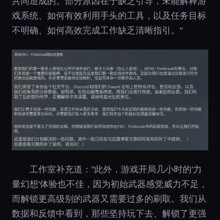
共同造成的。部分原因在于缺乏引导，未能解释游
戏系统、如何有效利用手头的工具，以及任务目标
不明确、如何高效完成工作缺乏清晰指引。"
工作室补充道："此外，游戏开局几小时的'力
量幻想'体验也不佳，因为初始武器感觉威力不足，
而解锁更高级别的武器又需要过多的刷取。我们从
数据和反馈中看到，那些坚持玩下去、解锁了更强