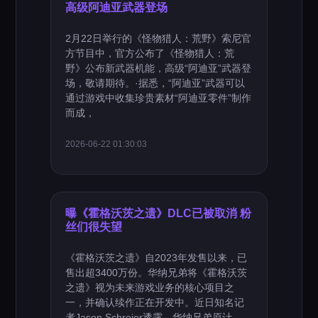
高级阿迪亚武器登场
2月22日举行的《怪物猎人：荒野》索尼官
方节目中，官方公布了《怪物猎人：荒
野》公布新武器机能，高级“阿迪亚”武器登
场，敬请期待。·据悉，“阿迪亚”武器可以
通过游戏中收集珍贵素材“阿迪亚零件”制作
而成，
2026-06-22 01:30:03
曝《霍格沃茨之遗》DLC已被取消 粉
丝们很失望
《霍格沃茨之遗》自2023年发售以来，已
售出超3400万份。华纳兄弟将《霍格沃茨
之遗》视为未来游戏业务的核心项目之
一，并确认续作正在开发中。近日知名记
者Jason Schreier透露，华纳兄弟原计