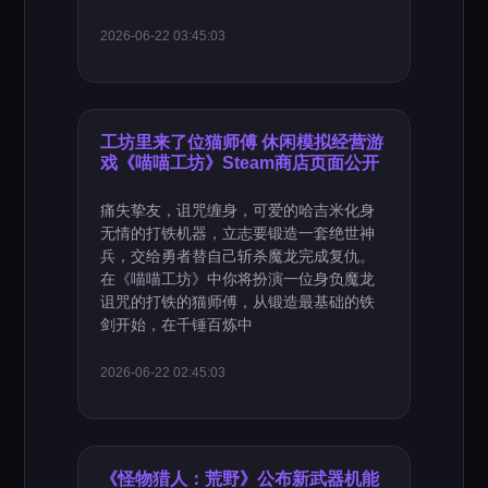
2026-06-22 03:45:03
工坊里来了位猫师傅 休闲模拟经营游
戏《喵喵工坊》Steam商店页面公开
痛失挚友，诅咒缠身，可爱的哈吉米化身
无情的打铁机器，立志要锻造一套绝世神
兵，交给勇者替自己斩杀魔龙完成复仇。
在《喵喵工坊》中你将扮演一位身负魔龙
诅咒的打铁的猫师傅，从锻造最基础的铁
剑开始，在千锤百炼中
2026-06-22 02:45:03
《怪物猎人：荒野》公布新武器机能