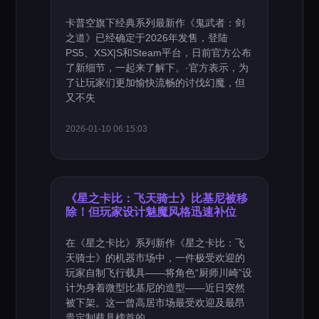
卡普空旗下经典系列最新作《鬼武者：剑
之道》已经确定于2026年发售，登陆
PS5、XSX|S和Steam平台，日前官方公布
了新细节，一起来了解下。·官方表示，为
了让玩家们更加愉快流畅的讨伐幻魔，但
又不失
2026-01-10 06:15:03
《星之卡比：飞天骑士》比基尼被移
除！但玩家设计魅魔风格迅速补位
在《星之卡比》系列新作《星之卡比：飞
天骑士》的机器市场中，一件极受欢迎的
玩家自制飞行载具——将角色“厨师川崎”设
计为身着微型比基尼的造型——近日突然
被下架。这一曾高居市场最受欢迎及最昂
贵定制载具榜首的