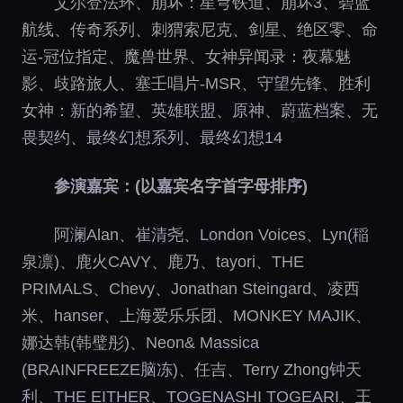
艾尔登法环、崩坏：星穹铁道、崩坏3、碧蓝
航线、传奇系列、刺猬索尼克、剑星、绝区零、命
运-冠位指定、魔兽世界、女神异闻录：夜幕魅
影、歧路旅人、塞壬唱片-MSR、守望先锋、胜利
女神：新的希望、英雄联盟、原神、蔚蓝档案、无
畏契约、最终幻想系列、最终幻想14
参演嘉宾：(以嘉宾名字首字母排序)
阿澜Alan、崔清尧、London Voices、Lyn(稲
泉凛)、鹿火CAVY、鹿乃、tayori、THE
PRIMALS、Chevy、Jonathan Steingard、凌西
米、hanser、上海爱乐乐团、MONKEY MAJIK、
娜达韩(韩璧彤)、Neon& Massica
(BRAINFREEZE脑冻)、任吉、Terry Zhong钟天
利、THE EITHER、TOGENASHI TOGEARI、王