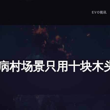
EVO视讯
病村场景只用十块木