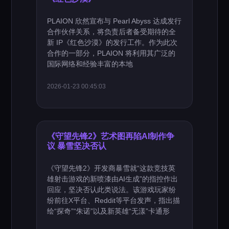
PLAION 欣然宣布与 Pearl Abyss 达成发行
合作伙伴关系，将负责后者备受期待的全
新 IP《红色沙漠》的发行工作。作为此次
合作的一部分，PLAION 将利用其广泛的
国际网络和经验丰富的本地
2026-01-23 00:45:03
《守望先锋2》艺术图再陷AI制作争
议 暴雪坚决否认
《守望先锋2》开发商暴雪就“这款竞技英
雄射击游戏的新喷漆由AI生成”的指控作出
回应，坚决否认此类说法。该游戏玩家纷
纷前往X平台、Reddit等平台发声，指出描
绘“探奇”“朱诺”以及新英雄“无漾”卡通形