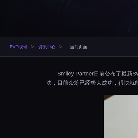
>
>
EVO视讯
资讯中心
当前页面
Smiley Partner日前公布
法，目前众筹已经极大成功，很快就