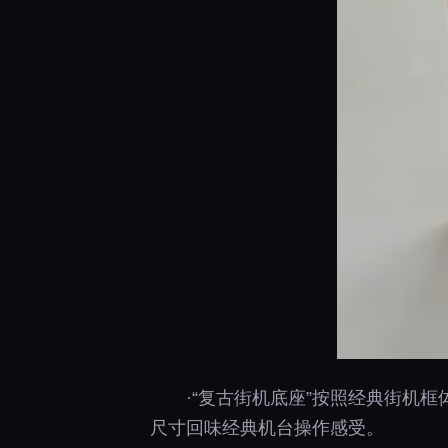
·“复古街机底座”按照经典街机框
尺寸回味经典机台操作感受。