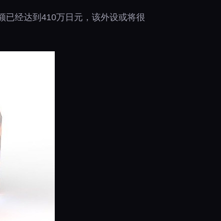
额已经达到410万日元，该外设或将很