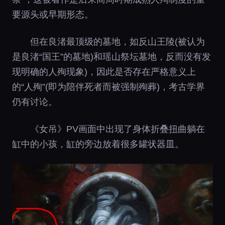
要源头或早期形态。
但在良渚最顶级的墓地，如反山王陵(被认为
是良渚“国王”的墓地)和瑶山祭坛墓地，反而没有发
现明确的人殉现象)，因此是否存在严格意义上
的“人殉”(即为陪伴死者而被强制殉葬)，考古学界
仍有讨论。
《女吊》PV画面中出现了身体折叠扭曲躺在
缸中的小孩，缸的旁边放着很多罐状器皿。