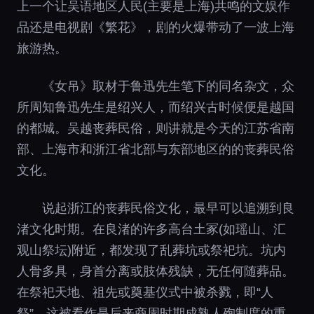
上一个让吴语地区人民(主要是上海)共鸣的文娱作
品还是电视剧《繁花》，剧的火爆带动了一波上海
旅游热。
《女吊》取材于鲁迅先生笔下的同名杂文，众
所周知鲁迅先生是绍兴人，而绍兴古时候便是越国
的都城。吴越丧葬民俗，则讲就是今天的江苏省南
部、上海市和浙江省北部与东部地区的的丧葬民俗
文化。
说起浙江的丧葬民俗文化，最早可以追溯到良
渚文化时期。在良渚的许多高台土冢(如瑶山、汇
观山祭坛)附近，都发现了乱葬坑或祭祀坑。坑内
人骨多具，身首分离或肢体残缺，无任何随葬品。
在祭祀天地、祖先或奠基仪式中被杀戮，即“人
祭”，这被看作是后来商周时期成熟人殉制度的重