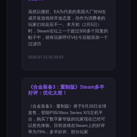
虽然以微软、EA为代表的美国大厂对AI生
成开发游戏持开放态度，但作为消费者的
玩家们却反应不一。本月初（2月5日）
时，Steam论坛上一个超过300多个回复的
帖子中，就有玩家呼吁V社今后能添加一个
过滤功
2026-07-21 02:30:03
《合金装备3：重制版》Steam多半
好评：优化太差！
《合金装备3：重制版》将于8月28日全球
发售，登陆PS5/Xbox Series X/S主机平
台，购买了数字豪华版的玩家现在已经可
以抢先体验。目前游戏在Steam上的好评
率为79%，多半好评。部分玩家