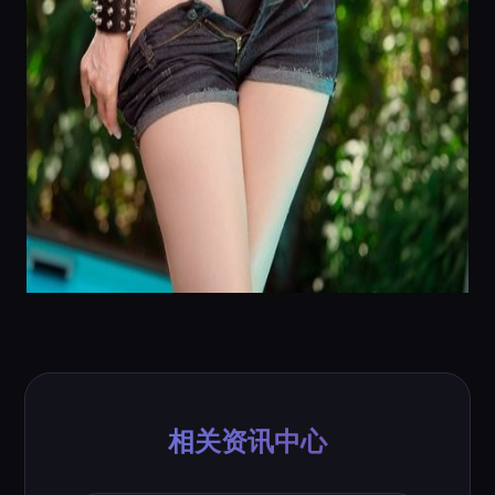
相关资讯中心