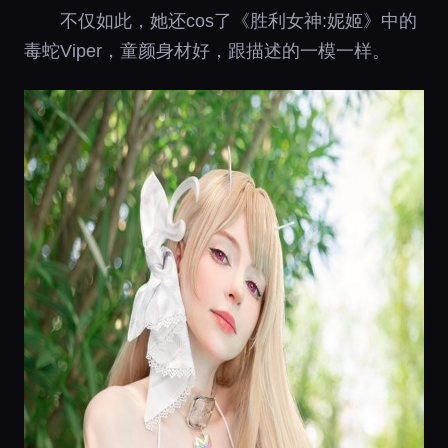
不仅如此，她还cos了《胜利女神:妮姬》中的
毒蛇Viper，童颜身材好，跟描述的一模一样。