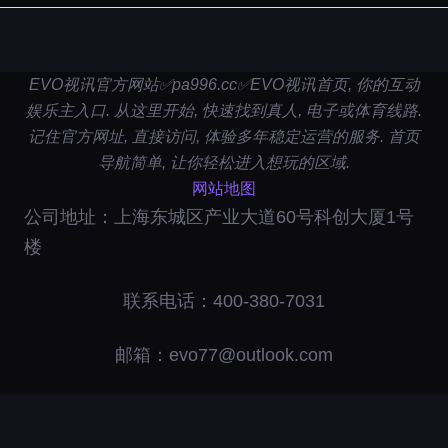
EVO视讯官方网站✅pa996.cc✅EVO视讯首页, 你的互动
娱乐主入口. 从这里开始, 快速找到真人, 电子或体育线路.
记住官方网址, 直接访问, 体验多年稳定运营的服务. 首页
导航简单, 让你轻松进入想玩的区域.
网站地图
公司地址：上海东城区产业大道60号科创大厦1号
楼
联系电话：400-380-7031
邮箱：evo77@outlook.com