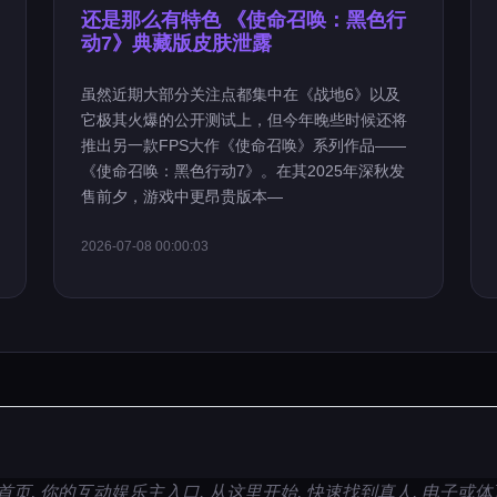
还是那么有特色 《使命召唤：黑色行
动7》典藏版皮肤泄露
虽然近期大部分关注点都集中在《战地6》以及
它极其火爆的公开测试上，但今年晚些时候还将
推出另一款FPS大作《使命召唤》系列作品——
《使命召唤：黑色行动7》。在其2025年深秋发
售前夕，游戏中更昂贵版本—
2026-07-08 00:00:03
视讯首页, 你的互动娱乐主入口. 从这里开始, 快速找到真人, 电子或体