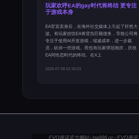
玩家欢呼EA的gay时代将终结 更专注
于游戏本身
EA官宣卖身后，在海外社交媒体上引起了轩然大
波。有玩家担忧EA将背负巨额债务，导致公司将
专注于使用AI开发游戏，缩减成本，进一步裁
员，砍掉一些游戏。而也有玩家弹冠相庆，庆祝
EA同性恋时代的终结。在X上
2026-07-08 02:30:03
EVO视讯官方网站✅pa996.cc✅EVO