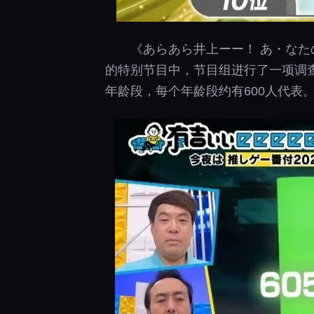
《あらあら井上ーー！ あ・なた
的特别节目中，节目组进行了一项调查
年龄段，每个年龄段约有600人代表