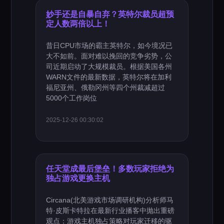
妙手还是自暴自弃？英特尔裁员超预
定人数两倍以上！
昔日CPU市场的霸主英特尔，如今境况已
大不如前。面对难以挽回的竞争劣势，公
司近期启动了大规模裁员。根据美国各州
WARN文件的最新数据，英特尔将在加利
福尼亚州、俄勒冈州等四个州裁减超过
5000个工作岗位
2025-12-26 00:30:02
任天堂成最后堡垒！多数玩家拒绝为
独占游戏更换主机
Circana(北美游戏市场调研机构)分析师马
特·皮斯卡特拉在最新行业播客中抛出重磅
观点：游戏主机独占策略对玩家迁移的驱