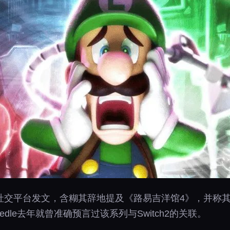
日在社交平台发文，含糊其辞地提及《路易吉洋馆4》，并称其在
le去年就曾准确预言过该系列与Switch2的关联。