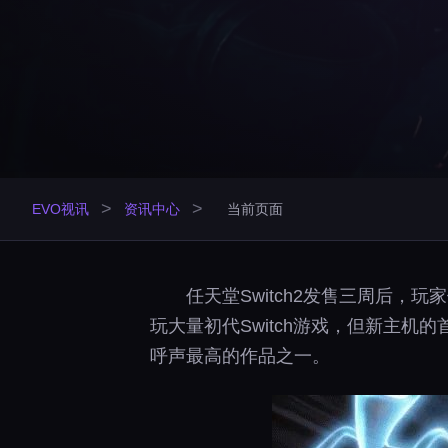
>
>
EVO视讯
资讯中心
当前页面
任天堂Switch2发售三周后，
玩大量初代Switch游戏，但新主
呼声最高的作品之一。