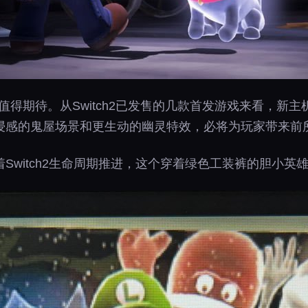
果值得期待。从Switch2已发售的几款首发游戏来看，
浸感的鬼屋场景和更生动的幽灵特效，必将为玩家带来前
Switch2生命周期推进，这个穿着绿色工装裤的胆小