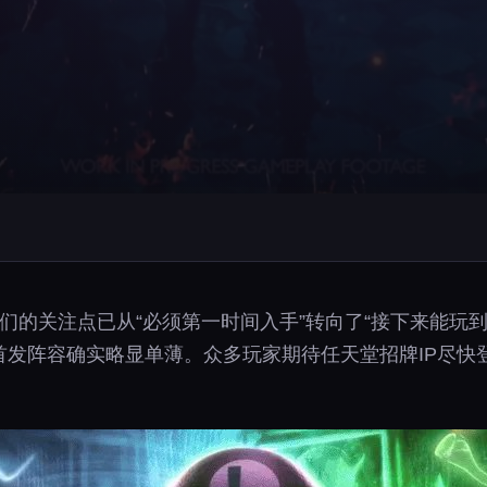
玩家们的关注点已从“必须第一时间入手”转向了“接下来能
机的首发阵容确实略显单薄。众多玩家期待任天堂招牌IP尽