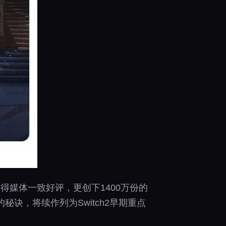
得媒体一致好评，更创下1400万份的
诀，将续作列为Switch2早期重点