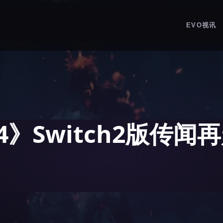
EVO视讯
》Switch2版传闻