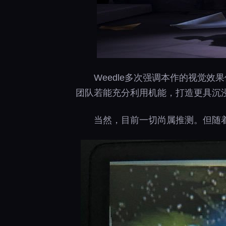
Weedle多次强调本作的视觉效
团队若能充分利用机能，打造更具沉
当然，目前一切尚属推测。但随着