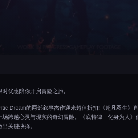
am携限时优惠陪你开启冒险之旅。
uantic Dream的两部叙事杰作迎来超值折扣!《超凡双生
场跨越心灵与现实的奇幻冒险。《底特律：化身为人》低至
做出关键抉择。