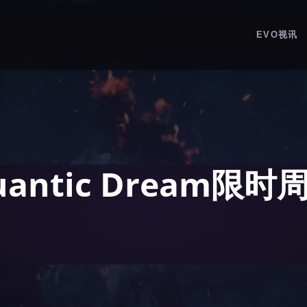
EVO视讯
antic Dream限