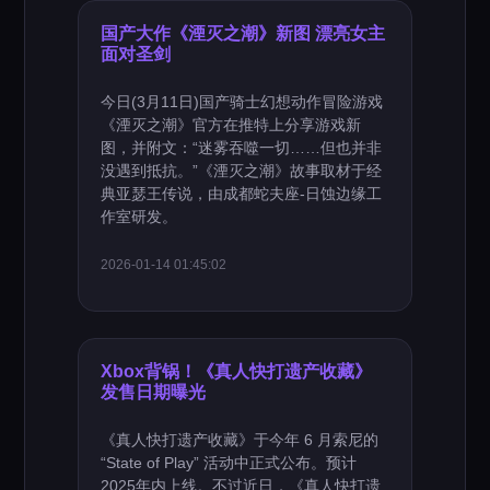
国产大作《湮灭之潮》新图 漂亮女主
面对圣剑
今日(3月11日)国产骑士幻想动作冒险游戏
《湮灭之潮》官方在推特上分享游戏新
图，并附文：“迷雾吞噬一切……但也并非
没遇到抵抗。”《湮灭之潮》故事取材于经
典亚瑟王传说，由成都蛇夫座-日蚀边缘工
作室研发。
2026-01-14 01:45:02
Xbox背锅！《真人快打遗产收藏》
发售日期曝光
《真人快打遗产收藏》于今年 6 月索尼的
“State of Play” 活动中正式公布。预计
2025年内上线。不过近日，《真人快打遗