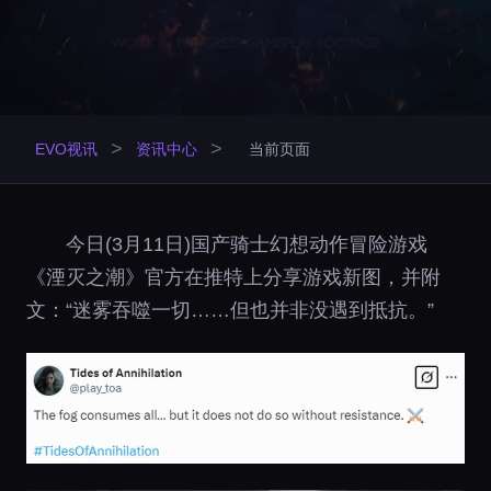
>
>
EVO视讯
资讯中心
当前页面
今日(3月11日)国产骑士幻想动作冒险游戏
《湮灭之潮》官方在推特上分享游戏新图，并附
文：“迷雾吞噬一切……但也并非没遇到抵抗。”