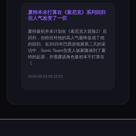
夏特本未打算在《索尼克》系列回归
但人气改变了一切
夏特最初并未计划在《索尼克大冒险2》后
回归，但粉丝对他的高人气最终促成了他
的回归。在2025年巴西游戏展第二天的采
访中，Sonic Team负责人饭冢隆谈到了夏
特的起源，并透露该角色最初本不打算在
《
2026-05-03 00:15:03