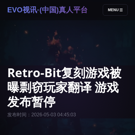
EVO视讯·(中国)真人平台
MENU
Retro-Bit复刻游戏被
曝剽窃玩家翻译 游戏
发布暂停
发布时间：2026-05-03 04:45:03