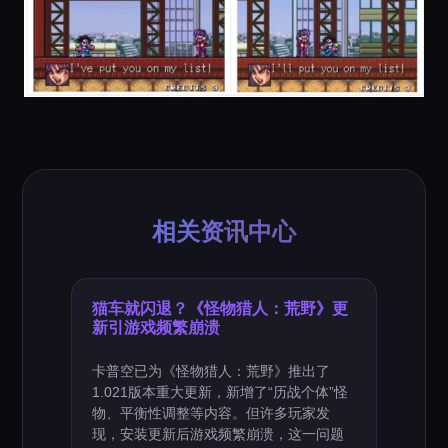
相关资讯中心
猫车就闪退？《怪物猎人：荒野》更
新引游戏频繁崩溃
卡普空已为《怪物猎人：荒野》推出了
1.021版本重大更新，新增了“历战个体”怪
物、平衡性调整等内容。但许多玩家发
现，安装更新后游戏频繁崩溃，这一问题