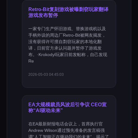
Retro-Bit复刻游戏被曝剽窃玩家翻译
游戏发布暂停
一家专门生产怀旧游戏、替换游戏机以及
手柄外设的周边厂Retro-Bit被网友揭发，
没有获得许可擅自剽窃玩家的本地化翻
译，日前官方承认问题并暂停了游戏发
布。·Krokodyl玩家日前发帖称，自己发现
Re
2026-05-03 04:45:03
EA大规模裁员风波后引争议 CEO宣
称“AI驱动未来”
在EA最新财报电话会议上，首席执行官
Andrew Wilson通过预先准备的发言稿强
调“人工智能正在驱动我们的未来”，揭示了