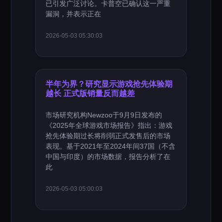
已引发广泛讨论。卡普空已确认这一严重
漏洞，并表示正在
2026-05-03 05:30:03
半年为界？研究显示游戏抢先体验期
越长 正式版销量反而越差
市场研究机构Newzoo于9月9日发布的
《2025年全球游戏市场报告》指出：游戏
抢先体验期过长将削弱正式发售后的市场
表现。基于2021年至2024年间37国（不含
中国与印度）的市场数据，报告分析了在
此
2026-05-03 05:00:03