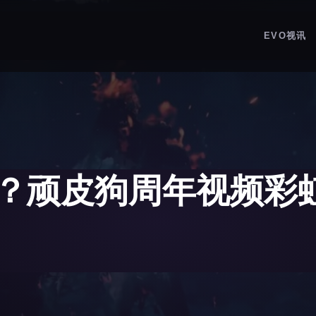
EVO视讯
？顽皮狗周年视频彩