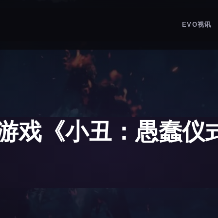
EVO视讯
游戏《小丑：愚蠢仪