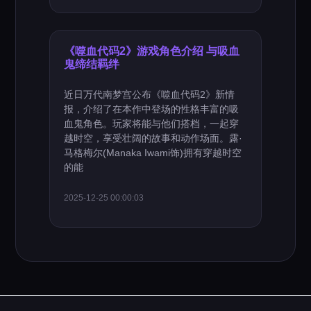
《噬血代码2》游戏角色介绍 与吸血
鬼缔结羁绊
近日万代南梦宫公布《噬血代码2》新情
报，介绍了在本作中登场的性格丰富的吸
血鬼角色。玩家将能与他们搭档，一起穿
越时空，享受壮阔的故事和动作场面。露·
马格梅尔(Manaka Iwami饰)拥有穿越时空
的能
2025-12-25 00:00:03