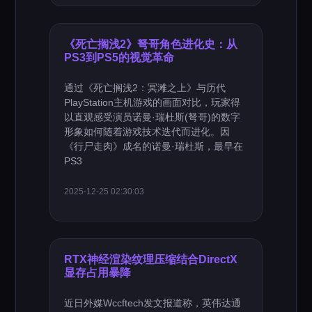
《死亡搁浅2》弩哥角色进化史：从
PS3到PS5的视觉革命
通过《死亡搁浅2：冥滩之上》与历代
PlayStation主机游戏的画面对比，玩家得
以直观感受演员诺曼·瑞杜斯(弩哥)的数字
形象如何随着游戏技术迭代而进化。因
《行尸走肉》成名的诺曼·瑞杜斯，最早在
PS3
2025-12-25 02:30:03
RTX神经渲染纹理压缩结合DirectX
显存占用暴降
近日外媒Wccftech发文报道称，英伟达通